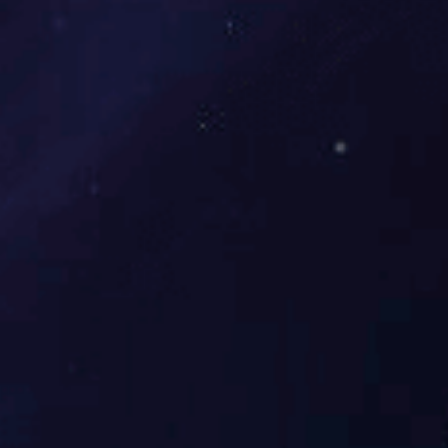
塑瓶吹制设备

一步法注吹设备
一步法注拉吹设备
一步法挤吹设备
两步法旋转式拉吹设备
您现在的位置：
首页
>
产品与解决方案
>
后道智能包装生产线
>
礼品箱生产线