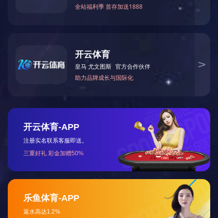
我们的优势
区域覆盖
中亚客户
在线留言
新闻与媒体

企业新闻
行业新闻
投资者关系
米兰体育官网登录入口（中国）有限公司

米兰体育官网登录入口（中国）有限公司
在线留言