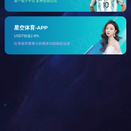
预制杯灌装封口设备
直线式塑瓶灌装封口设备
后道智能包装生产线

小包装食用油生产线
日化产品生产线
礼品箱生产线
瓶装产品生产线
杯装产品生产线
袋装产品生产线
罐装产品生产线