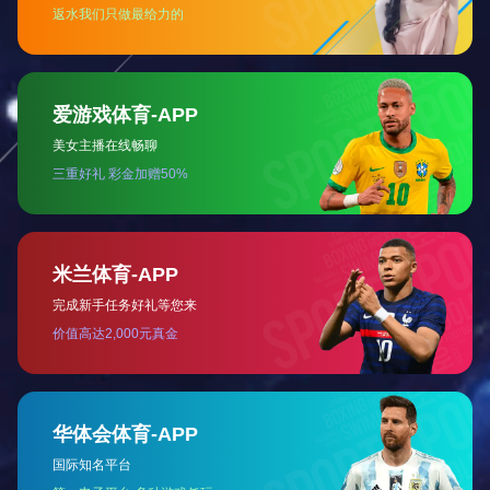



灌装封口设备

各类无菌灌装封口设备
联杯成型灌装封切设备
瓶装罐装设备
旋转式塑瓶灌装封口设备