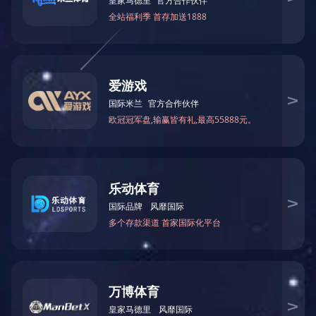
小包装食用油生产线
日化产品生产线
礼品箱生产线
瓶装产品生产线
杯装产品生产线
袋装产品生产线
罐装产品生产线
全自动高速智能裹包设备
全自动智能码垛系统
全自动智能输送系统
塑瓶吹制设备
一步法注吹成型设备（液压版）
一步法注吹成型设备（全电版）
一步法注拉吹成型设备（液压版）
一步法注拉吹成型设备(全电版）
一步法挤吹成型设备（液压版）
一步法挤吹成型设备（全电版）
两步法高速PET塑瓶拉吹成型设备
销售与服务
