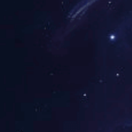


发展历程
企业文化
中亚荣誉
技术创新
品质管理
精密制造
企业简介


您现在的位置：
首页
>
关于我们
/