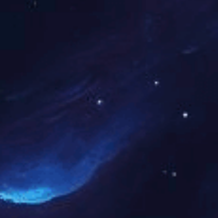
精密制造
高效严谨，高精设备
30年的磨练，中亚建立了一套高效而严谨的制造流程和质量管
工、焊接、钣金制作、设备组装和调试，均在中亚的专业技师
同时零件制造95%的生产工序均在中亚内部完成，无需委外