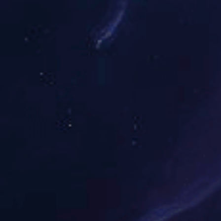
区域覆盖
中亚客户
在线留言
新闻与媒体

企业新闻
行业新闻
投资者关系
米兰体育官网登录入口（中国）有限公司

米兰体育官网登录入口（中国）有限公司
在线留言